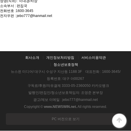
성명(직위) : 이대경/차장
소속부서 : 편집국
전화번호 :1600-3645
전자우편 : jebo777@hanmail.net
회사소개
개인정보처리방침
서비스이용약관
청소년보호정책
뉴스윈 미디어/ 대구시 수성구 지산동 1188 3F 대표전화 : 1600-3645/
등록번호: 대구 아00267
구독료/후원/자유결제 3333-05-2360050 카카오뱅크
발행인/편집인/청소년보호책임자: 조영준 본부장
광고/제보 이메일 : jebo777@hanmail.net
Copyright ©
www.NEWSWiN.net.
All rights reserved.
PC 버전으로 보기