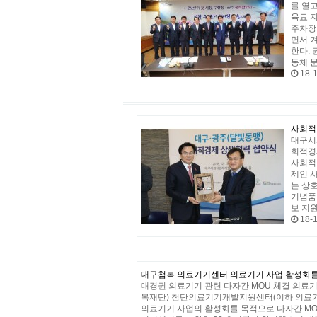
를 열
육료 
주차장
면서 겨
한다.
동체 
18-1
사회적
대구시
회적경
사회적
제인 
는 상
기념품
보 지
18-1
대구첨복 의료기기센터 의료기기 사업 활성화를
대경권 의료기기 관련 다자간 MOU 체결 의
복재단) 첨단의료기기개발지원센터(이하 의료기
의료기기 사업의 활성화를 목적으로 다자간 MO