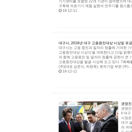
기기센터를 포함한 22개 기관이 참여했으며 대
구축해 의료기기 제품 실현의 전주기를 원스톱으
18-12-11
대구시, 2018년 대구 고용증진대상 시상및 유
대구시는 고용 증진과 일자리 창출에 기여한 기업
고용증진대상 시상식'을 개최한다고 11일 밝혔
과 함께 고용증진 및 일자리 창출에 공헌이 큰 기
고용증진대상을 발굴·시상해 오고 있다. 7회째를
(주)(대표 김준식, 하창욱), 벤처기업 부문 (주)…
18-12-11
권영진
권영진 
ll 
시장은 
대구 
의 귀