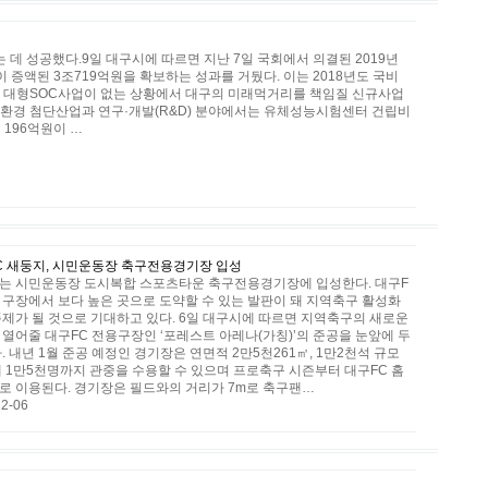
는 데 성공했다.9일 대구시에 따르면 지난 7일 국회에서 의결된 2019년
 증액된 3조719억원을 확보하는 성과를 거뒀다. 이는 2018년도 국비
으로 대형SOC사업이 없는 상황에서 대구의 미래먹거리를 책임질 신규사업
친환경 첨단산업과 연구·개발(R&D) 분야에서는 유체성능시험센터 건립비
196억원이 …
C 새둥지, 시민운동장 축구전용경기장 입성
는 시민운동장 도시복합 스포츠타운 축구전용경기장에 입성한다. 대구F
새 구장에서 보다 높은 곳으로 도약할 수 있는 발판이 돼 지역축구 활성화
폭제가 될 것으로 기대하고 있다. 6일 대구시에 따르면 지역축구의 새로운
 열어줄 대구FC 전용구장인 ‘포레스트 아레나(가칭)’의 준공을 눈앞에 두
. 내년 1월 준공 예정인 경기장은 연면적 2만5천261㎡, 1만2천석 규모
대 1만5천명까지 관중을 수용할 수 있으며 프로축구 시즌부터 대구FC 홈
로 이용된다. 경기장은 필드와의 거리가 7m로 축구팬…
2-06