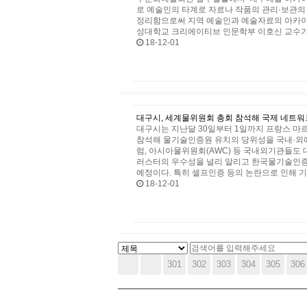
로 예술인의 타계로 자료나 작품의 관리·보관
정리함으로써 지역 예술인과 예술자료의 아카이브
성대학교 크리에이티브 인문학부 이호신 교수가 
18-12-01
대구시, 세계물위원회 총회 참석해 국제 네트워
대구시는 지난달 30일부터 1일까지 프랑스 마르세유에
참석해 물기술인증원 유치의 당위성을 국내·외에
럼, 아시아물위원회(AWC) 등 국내외기관들도
러스터의 우수성을 널리 알리고 한국물기술인
예정이다. 특히 셀프인증 등의 논란으로 인해 기
18-12-01
다음
맨끝
301
302
303
304
305
306