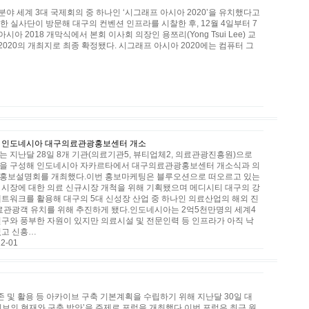
야 세계 3대 국제회의 중 하나인 ‘시그래프 아시아 2020’을 유치했다고
위한 실사단이 방문해 대구의 컨벤션 인프라를 시찰한 후, 12월 4일부터 7
 2018 개막식에서 본회 이사회 의장인 용쯔리(Yong Tsui Lee) 교
020의 개최지로 최종 확정됐다. 시그래프 아시아 2020에는 컴퓨터 그
 인도네시아 대구의료관광홍보센터 개소
는 지난달 28일 8개 기관(의료기관5, 뷰티업체2, 의료관광진흥원)으로
을 구성해 인도네시아 자카르타에서 대구의료관광홍보센터 개소식과 의
홍보설명회를 개최했다.이번 홍보마케팅은 블루오션으로 떠오르고 있는
 시장에 대한 의료 신규시장 개척을 위해 기획됐으며 메디시티 대구의 강
네트워크를 활용해 대구의 5대 신성장 산업 중 하나인 의료산업의 해외 진
의료관광객 유치를 위해 추진하게 됐다.인도네시아는 2억5천만명의 세계4
인구와 풍부한 자원이 있지만 의료시설 및 전문인력 등 인프라가 아직 낙
있고 신흥…
2-01
 및 활용 등 아카이브 구축 기본계획을 수립하기 위해 지난달 30일 대
의 현재와 구축 방안’을 주제로 포럼을 개최했다.이번 포럼은 최근 원