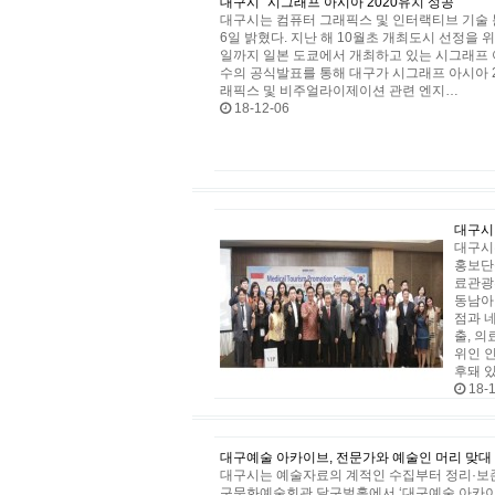
대구시 "시그래프 아시아 2020유치 성공"
대구시는 컴퓨터 그래픽스 및 인터랙티브 기술 분
6일 밝혔다. 지난 해 10월초 개최도시 선정을 
일까지 일본 도쿄에서 개최하고 있는 시그래프 아시아
수의 공식발표를 통해 대구가 시그래프 아시아 2
래픽스 및 비주얼라이제이션 관련 엔지…
18-12-06
대구시
대구시
홍보단
료관광
동남아
점과 
출, 
위인 
후돼 
18-1
대구예술 아카이브, 전문가와 예술인 머리 맞대
대구시는 예술자료의 계적인 수집부터 정리·보존
구문화예술회관 달구벌홀에서 ‘대구예술 아카이브