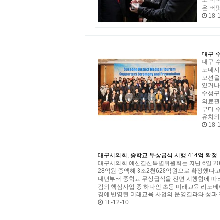
도 미국
은 버
18-1
대구 
대구 수
도네시
모션을
있거나
수성구
의료관
부터 
유치의
18-1
대구시의회, 중학교 무상급식 시행 414억 확정
대구시의회 예산결산특별위원회는 지난 6일 20
28억원 증액해 3조2천628억원으로 확정했다
내년부터 중학교 무상급식을 전면 시행함에 따라
감의 핵심사업 중 하나인 초등 미래교육 리노베
경에 반영된 미래교육 사업의 운영결과와 성과 
18-12-10