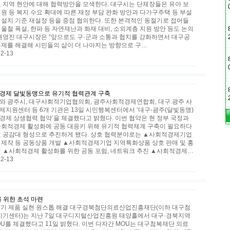
고 지역 현안에 대해 협력방안을 모색한다. 대구시는 단체장들은 유아 보
지원 등 복지 수요 확대에 따른 재정 부담 완화 방안과 다가구주택 등 부설
 설치 기준 재설정 등을 중점 협의한다. 또한 본격적인 동절기로 접어들
울철 폭설, 한파 등 자연재난과 화재 대비, 소외계층 지원 방안 등도 논의
 권영진 대구시장은 “앞으로도 구·군과 소통과 협치를 강화하면서 대구공
문제를 해결해 시민들의 삶이 더 나아지는 방향으로 구…
2-13
경제 달빛동맹으로 유기적 협력관계 구축
와 광주시, 대구사회적기업협의회, 광주사회적경제연합회, 대구.광주 사
제지원센터 등 6개 기관은 13일 시민행복센터에서 ‘대구-광주(달빛동맹)
경제 상생협력 협약’을 체결했다고 밝혔다. 이번 협약은 현 정부 국정과
사회적경제 활성화에 공동 대응키 위해 유기적 협력체계 구축이 필요하다
호 공감대 형성으로 추진하게 됐다. 상호 협력분야로는 ▲사회적경제기업
 제작 등 공동상품 개발 ▲사회적경제기업 지역특화상품 상호 판매 및 홍
원 ▲사회적경제 활성화를 위한 공동 포럼, 네트워크 추진 ▲사회적경제…
2-13
 위한 초석 마련
료기기 제품 실현 원스톱 해결 대구경북첨단의료산업진흥재단(이하 대구첨
기센터)는 지난 7일 대구디지털산업진흥원 태양홀에서 대구·경북지역
U를 체결했다고 11일 밝혔다. 이번 다자간 MOU는 대구첨복재단 의료