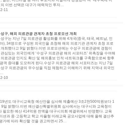
, 일본, 이스라엘 등 여러 후보지와 치열하게 경쟁했다”며 “대구텍에 이
핏의 이번 선택은 대구가 매력적인 투자…
2-11
수성구, 해외 의료관광 관계자 초청 프로모션 개최
성구는 지난 7일 의료관광 활성화를 위해 4개국(중국, 태국, 베트남, 인
아), 34명으로 구성된 외국인을 초청해 해외 의료기관 관계자 초청 프로
 개최했다고 9일 밝혔다.이번 프로모션에는 수성구 의료관광에 경험이
 관심있는 외국인에게 ‘수성구 의료관광 해외 서포터즈’ 위촉장을 수여해
 의료관광 인지도 확산 및 해외홍보 인적 네트워크를 구축함으로써 향후
광객 증대를 도모하게 된다.수성구 의료관광 해외 서포터즈는 지난 7일
수성구 의료관광의 우수성을 직접 체험하고 이해하기 위해 지역내 외국인
…
2-10
19년도 대구시교육청 예산안을 심사해 제출예산 3조2천500억원보다 1
고 9일 밝혔다.이번 예산결산특별위원회 심사에서는 대구시와 교육청이
 필요한 예산 414억원 전액을 대구시의회 예결위에서 반영했다. 교육
이션과 중·고등학교 학교 자율형 미래교육 공모사업에 대해 올해 결산추
평가에 따라 확산할 것을 권고하면서 25…