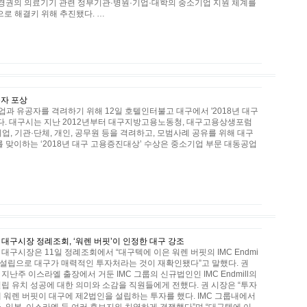
경권의 의료기기 관련 정부기관·병원·기업·대학의 중소기업 지원 체계를
로 해결키 위해 추진됐다. …
공자 포상
과 유공자를 격려하기 위해 12일 호텔인터불고 대구에서 '2018년 대구
다. 대구시는 지난 2012년부터 대구지방고용노동청, 대구고용상생포럼
업, 기관·단체, 개인, 공무원 등을 격려하고, 모범사례 공유를 위해 대구
 맞이하는 ‘2018년 대구 고용증진대상’ 수상은 중소기업 부문 대동공업
 대구시장 정례조회, ‘워렌 버핏’이 인정한 대구 강조
대구시장은 11일 정례조회에서 “대구텍에 이은 워렌 버핏의 IMC Endmi
대구 설립으로 대구가 매력적인 투자처라는 것이 재확인됐다”고 말했다. 권
지난주 이스라엘 출장에서 거둔 IMC 그룹의 신규법인인 IMC Endmill의
설립 유치 성공에 대한 의미와 소감을 직원들에게 전했다. 권 시장은 “투자
재 워렌 버핏이 대구에 제2법인을 설립하는 투자를 했다. IMC 그룹내에서