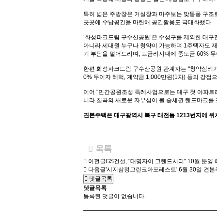
특히 넓은 주방창은 거실창과 마주보는 맞통풍 구조로
곳곳에 수납공간을 마련해 공간활용도 극대화했다.
‘화성파크드림 구수산공원’은 수성구를 제외한 대구
아니라 세대원 누구나 청약이 가능하며 1주택자도 재당
기 부담을 덜어드리며, 고금리시대에 중도금 60% 
한편 화성파크드림 구수산공원 관계자는 “청약심리
0% 무이자 혜택, 계약금 1,000만원(1차) 등의 
이어 "민간공원조성 특례사업으로는 대구 첫 아파트라
니라 칠곡의 새로운 자부심이 될 숲세권 랜드마크를
견본주택은 대구광역시 북구 태전동 1213번지에 위
목록
이전글
GS건설, "대명자이 그랜드시티" 10월 분양
다음글
'시지삼정그린코아포레스트' 6월 30일 견본
댓글목록
댓글목록
등록된 댓글이 없습니다.