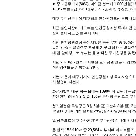
▶ 중도금무이자(60%), 계약금 정액제 1,000만원(1
▶ 8/5 특별공급, 8/8 1순위, 8/9 2순위 청약 진행, 
대구 구수산공원에 대구최초 민간공원조성 특례사업으
최근 분양시장에 떠오르는 민간공원조성 특례사업 단
심이 높아지고 있는 추세이다.
이번 민간공원조성 특례사업은 공원 부지 중 30%는
녹지 70%는 공원으로 조성해 기부 채납하는 방식
내 집 앞마당으로 누리는 등 쾌적한 주거환경을 갖췄
지난 2020년 7월부터 시행된 도시공원 일몰제 영
청약경쟁률을 기록하고 있다.
이런 가운데 대구에서도 민간공원조성 특례사업 1호 
격 분양에 나선다.
화성개발이 대구 북구 읍내동 1090번지 일원에 공급하
전용면적 84㎡A·B·C·D, 101㎡ 중대형 중심으로 
청약일정은 특별공급 8월 5일(금), 1순위 8일(월),
16일(화)이며, 계약은 8월 29일(월)~31일(수)까지
‘화성파크드림 구수산공원’은 구수산공원 내에 위치
총 면적 152,910㎡ 중 29,584㎡ 부지에 아파
8%가 많은 전체면적의 78%인 123,326㎡를 공