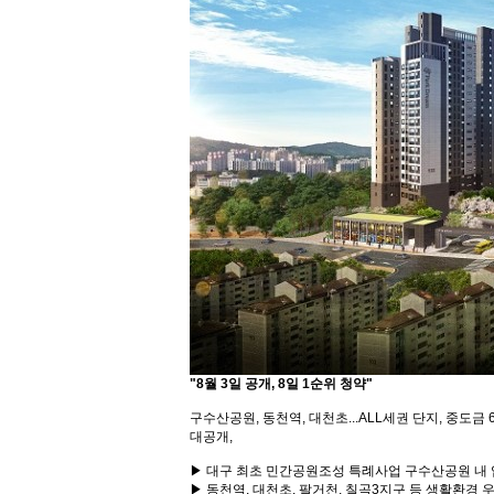
"8월 3일 공개, 8일 1순위 청약"
구수산공원, 동천역, 대천초...ALL세권 단지, 중도
대공개,
▶ 대구 최초 민간공원조성 특례사업 구수산공원 내
▶ 동천역, 대천초, 팔거천, 칠곡3지구 등 생활환경