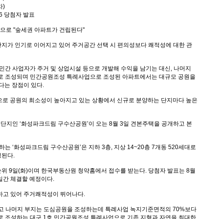
차)
8/16 당첨자 발표
로 "숲세권 아파트가 건립된다"
지가 인기로 이어지고 있어 주거공간 선택 시 편의성보다 쾌적성에 대한 관
 민간 사업자가 주거 및 상업시설 등으로 개발해 수익을 남기는 대신, 나머지
으로 조성되며 민간공원조성 특례사업으로 조성된 아파트에서는 대규모 공원을
다는 장점이 있다.
향으로 공원의 희소성이 높아지고 있는 상황에서 신규로 분양하는 단지마다 높은
단지인 ‘화성파크드림 구수산공원’이 오는 8월 3일 견본주택을 공개하고 본
는 ‘화성파크드림 구수산공원’은 지하 3층, 지상 14~20층 7개동 520세대로
구성된다.
 2순위 9일(화)이며 한국부동산원 청약홈에서 접수를 받는다. 당첨자 발표는 8월
 3일간 체결할 예정이다.
하고 있어 주거쾌적성이 뛰어나다.
트를 짓고 나머지 부지는 도심공원을 조성하는데 특례사업 녹지기준면적의 70%보다
원으로 조성하는 대구 1호 민간공원조성 특례사업으로 기존 지형과 자연을 최대한