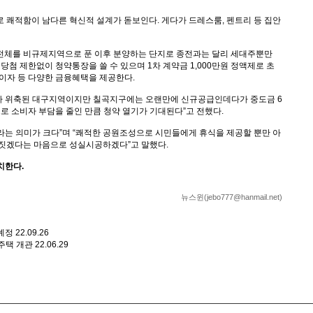
 쾌적함이 남다른 혁신적 설계가 돋보인다. 게다가 드레스룸, 펜트리 등 집안
전체를 비규제지역으로 푼 이후 분양하는 단지로 종전과는 달리 세대주뿐만
첨 제한없이 청약통장을 쓸 수 있으며 1차 계약금 1,000만원 정액제로 초
무이자 등 다양한 금융혜택을 제공한다.
가 위축된 대구지역이지만 칠곡지구에는 오랜만에 신규공급인데다가 중도금 6
강점으로 소비자 부담을 줄인 만큼 청약 열기가 기대된다”고 전했다.
는 의미가 크다”며 “쾌적한 공원조성으로 시민들에게 휴식을 제공할 뿐만 아
 짓겠다는 마음으로 성실시공하겠다”고 말했다.
치한다.
뉴스윈(jebo777@hanmail.net)
 예정
22.09.26
주택 개관
22.06.29