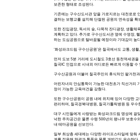
보존한 형태로 조성된다.
기존에는 구수산도서관 앞을 가로지르는 대천로로 인
결하는 보행교를 설치해 단절된 공원의 연속성을 확
또한 진입광장, 독서의 숲, 다목적 잔디광장, 생활체
계획하고 있다. 추가로 구수산도서관 옆에 수영장,
하는 도심공원으로 탈바꿈될 예정이라 기대감이 높
‘화성파크드림 구수산공원’은 칠곡에서도 교통, 생활
먼저 도보 5분 거리에 도시철도 3호선 동천역세권
칠곡IC 인접으로 시내외 어디로든 빠르게 이동할 수
구수산공원과 더불어 칠곡주민의 휴식처인 팔거천과 
어린자녀의 안심통학이 가능한 대천초가 직선거리 기준 
정이 가능한 교육여건을 갖췄다.
또한 구수산공원이 공원 내에 위치해 있어 다양한 교
편리하며, 칠곡경북대병원, 칠곡가톨릭병원 등 우수
대구 시민들에게 사랑받는 화성파크드림 명성에 걸맞
넉한 주차공간은 물론 수령 500년의 팽나무 보호수
내 테마공원을 선보인다.
일부 최상층 세대에는 다양한 라이프스타일에 맞춰 사용할
계를 적용해 채광과 통풍은 물론 개방감도 우수하다.