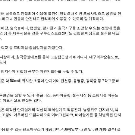
해 남북으로 단절되어 이용에 불편이 있었으나 이번 조성사업으로 공원을 연
보하고 시민들이 안전하고 편리하게 이용할 수 있도록 할 계획이다.
육마당, 숲속놀이터, 캠핑숲, 팔거천과 칠곡지구를 조망할 수 있는 전망대 등을
 헬스장 등 체육시설을 갖춘 구수산스포츠센터도 건립될 예정으로 칠곡을 대표
다.
, 학교 등 프리미엄 중심입지를 자랑한다.
을 자랑하며, 칠곡중앙대로를 통해 도심접근성이 뛰어나다. 대구외곽순환도로,
 있다.
함지산이 인접해 풍부한 자연인프라를 누릴 수 있다.
약 50m에 위치한 초품아 단지이며 관천중, 동평중, 강북중 등 7학교군 배
육환경을 접할 수 있다. 홈플러스, 동아아울렛, 칠곡시장 등 쇼핑시설 이용도
한 의료시설도 인접해 있다.
은 쾌적한 단지설계와 혁신적 특화설계도 적용된다. 남향위주 단지배치, 넉
와 조경이 어우러진 드림파티오와 에버그린파크, 바이탈가든 등 차별화된 단지
 수 있는 펜트하우스가 제공되며, 4Bay(일부), 2면 및 3면 개방(일부) 설